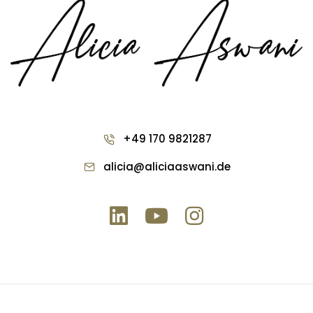
Get in touch
+49 170 9821287
alicia@aliciaaswani.de
Get in touch